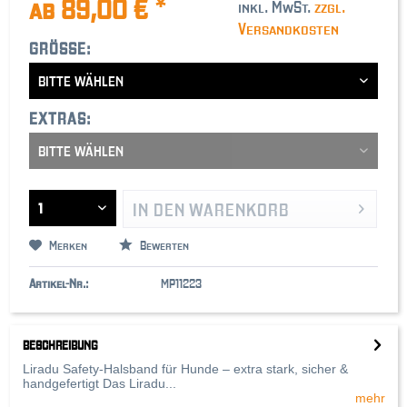
ab 89,00 € *
inkl. MwSt.
zzgl.
Versandkosten
GRÖSSE:
EXTRAS:
IN DEN
WARENKORB
Merken
Bewerten
Artikel-Nr.:
MP11223
BESCHREIBUNG
Liradu Safety-Halsband für Hunde – extra stark, sicher &
handgefertigt Das Liradu...
mehr