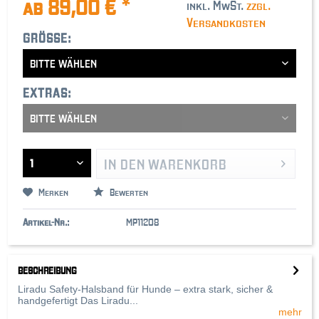
ab 89,00 € *
inkl. MwSt.
zzgl.
Versandkosten
GRÖSSE:
EXTRAS:
IN DEN
WARENKORB
Merken
Bewerten
Artikel-Nr.:
MP11208
BESCHREIBUNG
Liradu Safety-Halsband für Hunde – extra stark, sicher &
handgefertigt Das Liradu...
mehr