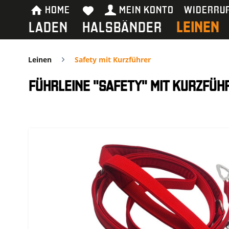
HOME
MEIN KONTO
WIDERRU
LADEN
HALSBÄNDER
LEINEN
Leinen
Safety mit Kurzführer
FÜHRLEINE "SAFETY" MIT KURZFÜH