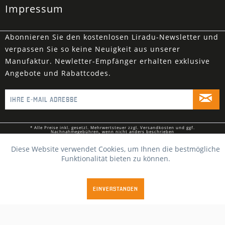
Impressum
Abonnieren Sie den kostenlosen Liradu-Newsletter und
verpassen Sie so keine Neuigkeit aus unserer
Manufaktur. Newletter-Empfänger erhalten exklusive
Angebote und Rabattcodes.
* Alle Preise inkl. gesetzl. Mehrwertsteuer zzgl.
Versandkosten
und ggf.
Nachnahmegebühren, wenn nicht anders beschrieben
© 2026 Liradu
Diese Website verwendet Cookies, um Ihnen die bestmögliche
Funktionalität bieten zu können.
EINVERSTANDEN