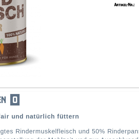
Artikel-Nr.:
EN
0
air und natürlich füttern
gtes Rindermuskelfleisch und 50% Rinderpans